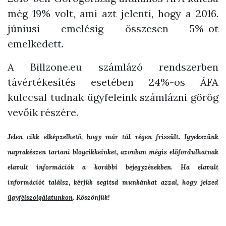
még 19% volt, ami azt jelenti, hogy a 2016.
júniusi emelésig összesen 5%-ot
emelkedett.
A Billzone.eu számlázó rendszerben
távértékesítés esetében 24%-os ÁFA
kulccsal tudnak ügyfeleink számlázni görög
vevőik részére.
Jelen cikk elképzelhető, hogy már túl régen frissült. Igyekszünk
naprakészen tartani blogcikkeinket, azonban mégis előfordulhatnak
elavult információk a korábbi bejegyzésekben. Ha elavult
információt találsz, kérjük segítsd munkánkat azzal, hogy jelzed
ügyfélszolgálatunkon
. Köszönjük!