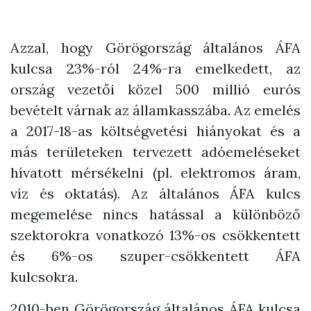
Azzal, hogy Görögország általános ÁFA
kulcsa 23%-ról 24%-ra emelkedett, az
ország vezetői közel 500 millió eurós
bevételt várnak az államkasszába. Az emelés
a 2017-18-as költségvetési hiányokat és a
más területeken tervezett adóemeléseket
hívatott mérsékelni (pl. elektromos áram,
víz és oktatás). Az általános ÁFA kulcs
megemelése nincs hatással a különböző
szektorokra vonatkozó 13%-os csökkentett
és 6%-os szuper-csökkentett ÁFA
kulcsokra.
2010-ben Görögország általános ÁFA kulcsa