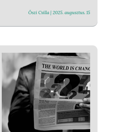
Őszi Csilla |
2025. augusztus. 15