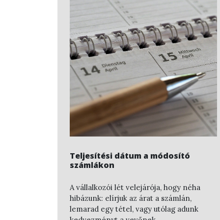
Teljesítési dátum a módosító
számlákon
A vállalkozói lét velejárója, hogy néha
hibázunk: elírjuk az árat a számlán,
lemarad egy tétel, vagy utólag adunk
kedvezményt a vevőnek.