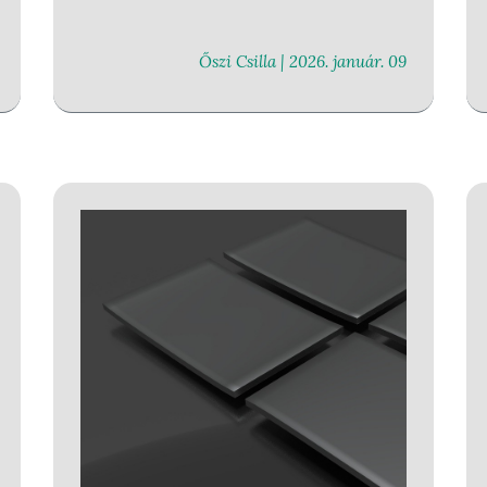
Őszi Csilla |
2026. január. 09