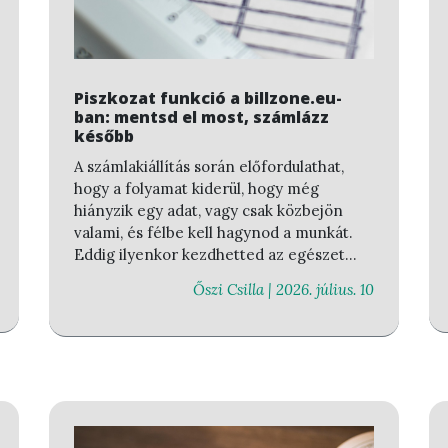
Piszkozat funkció a billzone.eu-
ban: mentsd el most, számlázz
később
A számlakiállítás során előfordulathat,
hogy a folyamat kiderül, hogy még
hiányzik egy adat, vagy csak közbejön
valami, és félbe kell hagynod a munkát.
Eddig ilyenkor kezdhetted az egészet
elölről.
Őszi Csilla |
2026. július. 10