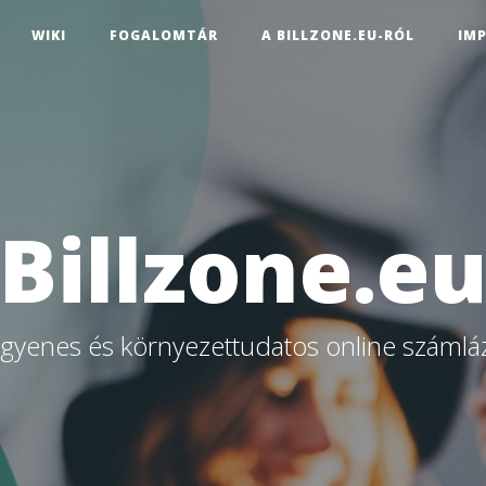
WIKI
FOGALOMTÁR
A BILLZONE.EU-RÓL
IM
Billzone.e
ngyenes és környezettudatos online számlá