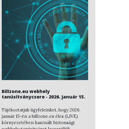
Billzone.eu webhely
tanúsítványcsere - 2026. január 15.
Tájékoztatjuk ügyfeleinket, hogy
2026.
január 15-én
a
billzone.eu
éles (LIVE)
környezetében használt
biztonsági
webhely-tanúsítványt
lecseréljük.