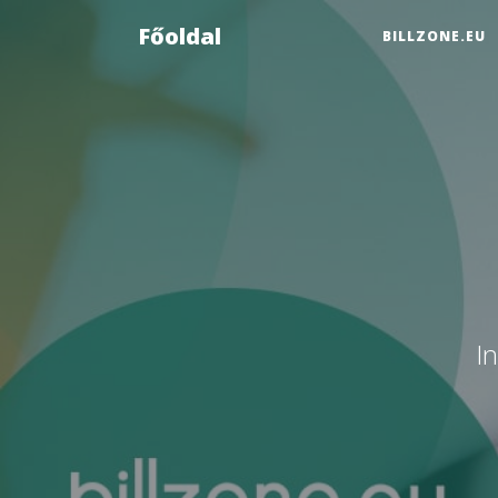
Főoldal
BILLZONE.EU
I