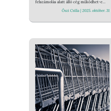
felszámolás alatt álló cég
működhet-e
tovább, illetve
kiállíthat-e számlát
.
Őszi Csilla |
2025. október. 31