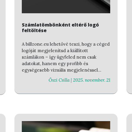
Számlatömbönként eltérő logó
feltöltése
A billzone.eu lehetővé teszi, hogy a céged
logóját megjelenítsd a kiállított
számlákon – így ügyfeled nem csak
adatokat, hanem egy profibb és
egységesebb vizuális megjelenéssel
találkozik.
Őszi Csilla |
2025. november. 21