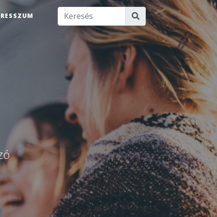
PRESSZUM
u
zó