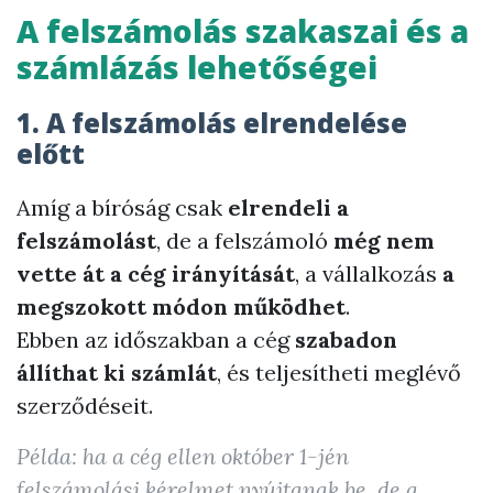
A felszámolás szakaszai és a
számlázás lehetőségei
1. A felszámolás elrendelése
előtt
Amíg a bíróság csak
elrendeli a
felszámolást
, de a felszámoló
még nem
vette át a cég irányítását
, a vállalkozás
a
megszokott módon működhet
.
Ebben az időszakban a cég
szabadon
állíthat ki számlát
, és teljesítheti meglévő
szerződéseit.
Példa: ha a cég ellen október 1-jén
felszámolási kérelmet nyújtanak be, de a