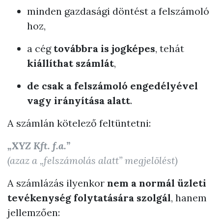
minden gazdasági döntést a felszámoló
hoz,
a cég
továbbra is jogképes
, tehát
kiállíthat számlát
,
de csak a felszámoló engedélyével
vagy irányítása alatt
.
A számlán kötelező feltüntetni:
„XYZ Kft. f.a.”
(azaz a „felszámolás alatt” megjelölést)
A számlázás ilyenkor
nem a normál üzleti
tevékenység folytatására szolgál
, hanem
jellemzően: