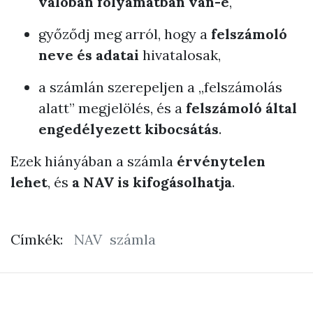
valóban folyamatban van-e
,
győződj meg arról, hogy a
felszámoló
neve és adatai
hivatalosak,
a számlán szerepeljen a „felszámolás
alatt” megjelölés, és a
felszámoló által
engedélyezett kibocsátás
.
Ezek hiányában a számla
érvénytelen
lehet
, és
a NAV is kifogásolhatja
.
Címkék:
NAV
számla