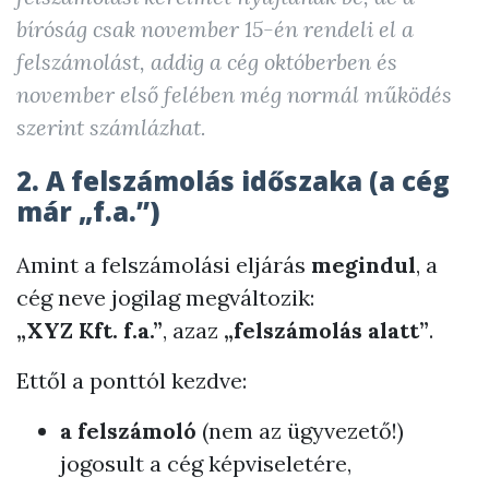
bíróság csak november 15-én rendeli el a
felszámolást, addig a cég októberben és
november első felében még normál működés
szerint számlázhat.
2. A felszámolás időszaka (a cég
már „f.a.”)
Amint a felszámolási eljárás
megindul
, a
cég neve jogilag megváltozik:
„XYZ Kft. f.a.”
, azaz
„felszámolás alatt”
.
Ettől a ponttól kezdve:
a felszámoló
(nem az ügyvezető!)
jogosult a cég képviseletére,