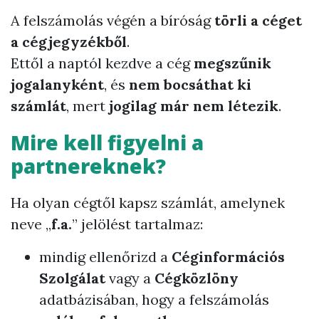
A felszámolás végén a bíróság
törli a céget
a cégjegyzékből
.
Ettől a naptól kezdve a cég
megszűnik
jogalanyként
, és
nem bocsáthat ki
számlát
, mert
jogilag már nem létezik
.
Mire kell figyelni a
partnereknek?
Ha olyan cégtől kapsz számlát, amelynek
neve „
f.a.
” jelölést tartalmaz:
mindig ellenőrizd a
Céginformációs
Szolgálat
vagy a
Cégközlöny
adatbázisában, hogy a felszámolás