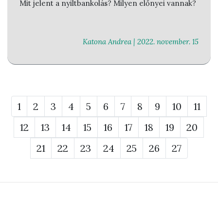
Mit jelent a nyiltbankolás? Milyen előnyei vannak?
Katona Andrea |
2022. november. 15
1
2
3
4
5
6
7
8
9
10
11
12
13
14
15
16
17
18
19
20
21
22
23
24
25
26
27