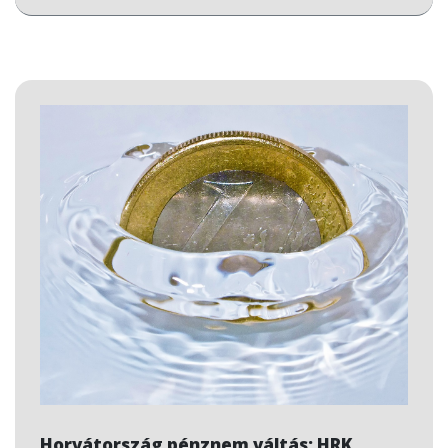
Horvátország pénznem váltás: HRK