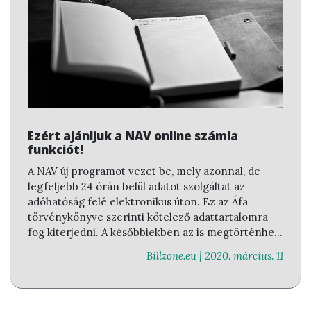
Ezért ajánljuk a NAV online számla
funkciót!
A NAV új programot vezet be, mely azonnal, de
legfeljebb 24 órán belül adatot szolgáltat az
adóhatóság felé elektronikus úton. Ez az Áfa
törvénykönyve szerinti kötelező adattartalomra
fog kiterjedni. A későbbiekben az is megtörténhet,
hogy további adatokat kell továbbítani.
Billzone.eu |
2020. március. 11