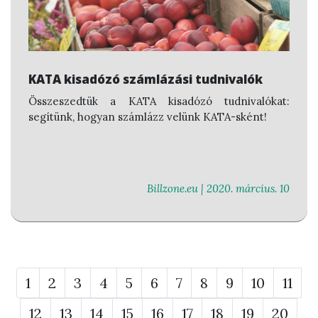
KATA kisadózó számlázási tudnivalók
Összeszedtük a KATA kisadózó tudnivalókat:
segítünk, hogyan számlázz velünk KATA-sként!
Billzone.eu |
2020. március. 10
1
2
3
4
5
6
7
8
9
10
11
12
13
14
15
16
17
18
19
20