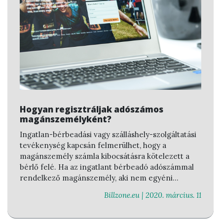
Hogyan regisztráljak adószámos
magánszemélyként?
Ingatlan-bérbeadási vagy szálláshely-szolgáltatási
tevékenység kapcsán felmerülhet, hogy a
magánszemély számla kibocsátásra kötelezett a
bérlő felé. Ha az ingatlant bérbeadó adószámmal
rendelkező magánszemély, aki nem egyéni
vállalkozóként végzi ingatlan-bérbeadási vagy
Billzone.eu |
2020. március. 11
szálláshely-szolgáltatási tevékenységét, akkor a
Billzone.eu Online Számlázóban tud regisztrálni és