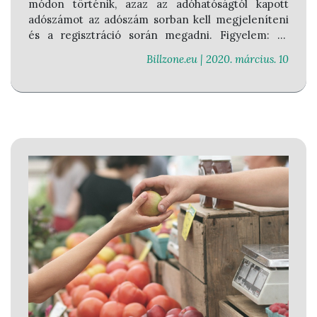
módon történik, azaz az adóhatóságtól kapott
adószámot az adószám sorban kell megjeleníteni
és a regisztráció során megadni.
Figyelem:
az
adószám nem azonos az adóazonosító jellel!
Billzone.eu |
2020. március. 10