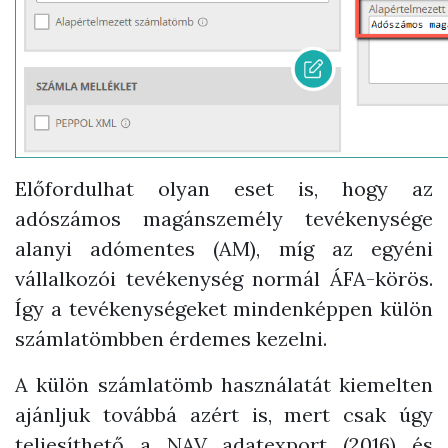
Előfordulhat olyan eset is, hogy az
adószámos magánszemély tevékenysége
alanyi adómentes (AM), míg az egyéni
vállalkozói tevékenység normál ÁFA-körös.
Így a tevékenységeket mindenképpen külön
számlatömbben érdemes kezelni.
A külön számlatömb használatát kiemelten
ajánljuk továbbá azért is, mert csak úgy
teljesíthető a NAV adatexport (2016) és