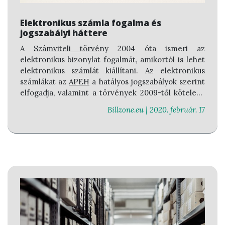
Elektronikus számla fogalma és
jogszabályi háttere
A
Számviteli törvény
2004 óta ismeri az
elektronikus bizonylat
fogalmát, amikortól is lehet
elektronikus számlát
kiállítani. Az elektronikus
számlákat az
APEH
a hatályos jogszabályok szerint
elfogadja, valamint a törvények 2009-től kötelező
jelleggel előírják a cégek számára azok
Billzone.eu |
2020. február. 17
befogadását és kezelését.