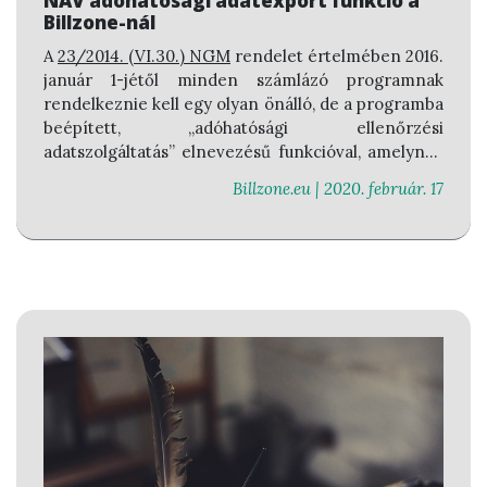
NAV adóhatósági adatexport funkció a
Billzone-nál
A
23/2014. (VI.30.) NGM
rendelet értelmében 2016.
január 1-jétől minden számlázó programnak
rendelkeznie kell egy olyan önálló, de a programba
beépített,
„adóhatósági ellenőrzési
adatszolgáltatás”
elnevezésű funkcióval, amelynek
elindításával adatexport végezhető az adóhatóság
Billzone.eu |
2020. február. 17
részére.