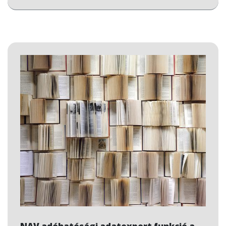
állnak a rendelkezésre a probléma megoldása
érdekében (
support@billzone.eu
).
Funkcióelérés:
Felület