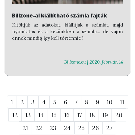
Billzone-al kiállítható számla fajták
Kitöltjük az adatokat, kiállítjuk a számlát, majd
nyomtatás és a kezünkben a számla... de vajon
ennek mindig így kell történnie?
Billzone.eu |
2020. február. 14
1
2
3
4
5
6
7
8
9
10
11
12
13
14
15
16
17
18
19
20
21
22
23
24
25
26
27