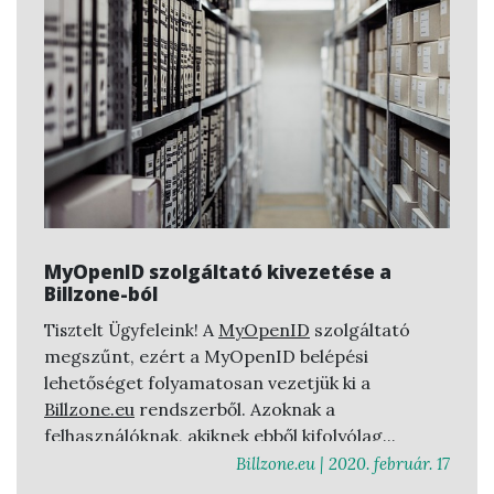
MyOpenID szolgáltató kivezetése a
Billzone-ból
A
MyOpenID
szolgáltató
Tisztelt Ügyfeleink!
megszűnt, ezért a MyOpenID belépési
lehetőséget folyamatosan vezetjük ki a
Billzone.eu
rendszerből. Azoknak a
felhasználóknak, akiknek ebből kifolyólag
bármilyen belépési nehézsége támad, kérjük
Billzone.eu |
2020. február. 17
keresse ügyfélszolgáltunkat, akik készséggel