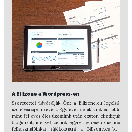
A Billzone a Wordpress-en
Szeretettel üdvözöljük Önt a Billzone.eu legelső,
születésnapi hírével... Egy éves indulásunk és több,
mint fél éves éles üzemünk után ezúton elindítjuk
blogunkat, mellyel célunk egyre népesebb számú
felhasználóinkat tájékoztatni a
Billzone.eu
-ban