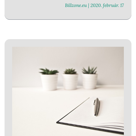
kiállított számla, számlával egy tekintet alá eső
Billzone.eu |
2020. február. 17
okiratnak az ÁFA törvény szerinti kötelező
adattartalmát azonnal, de legfeljebb 24 órán belül,
elektronikus úton továbbítania kell az Adóhatóság
részére.