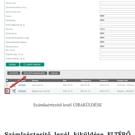
Számlaértesítő levél ÚJRAKÜLDÉSE
Számlaértesítő levél kiküldése ELTÉRŐ