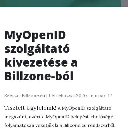
MyOpenID
szolgáltató
kivezetése a
Billzone-ból
Szerző: Billzone.eu |
Létrehozva: 2020. február. 17
Tisztelt Ügyfeleink!
A
MyOpenID
szolgáltató
megszűnt, ezért a MyOpenID belépési lehetőséget
folyamatosan vezetjük ki a
Billzone.eu
rendszerből.