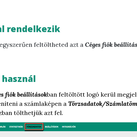
al rendelkezik
 egyszerűen feltöltheted azt a
Céges fiók beállítá
 használ
s fiók beállítások
ban feltöltött logó kerül megjel
eníteni a számlaképen a
Törzsadatok/Számlatö
ban tölthetjük azt fel.