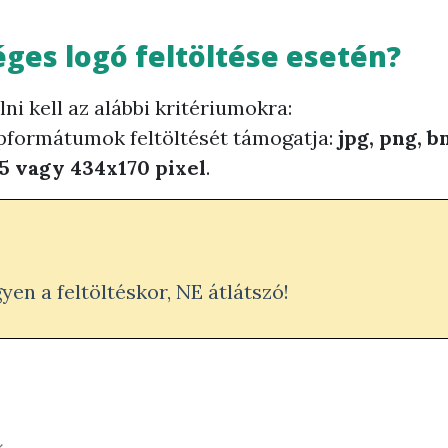
éges logó feltöltése esetén?
lni kell az alábbi kritériumokra:
épformátumok feltöltését támogatja:
jpg, png, 
5 vagy 434x170 pixel
.
yen a feltöltéskor, NE átlátszó!