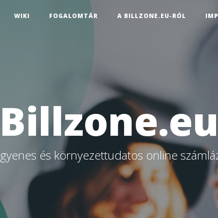
WIKI
FOGALOMTÁR
A BILLZONE.EU-RÓL
IM
Billzone.e
ngyenes és környezettudatos online számlá