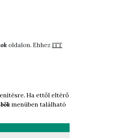
sok
oldalon. Ehhez
ITT
enítésre. Ha ettől eltérő
mbök
menüben található