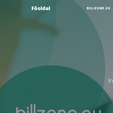
Főoldal
BILLZONE.EU
I