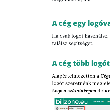
A cég egy logóv
Ha csak logót használsz,
találsz segítséget.
A cég több logót
Alapértelmezetten a
Cége
logót szeretnénk megjel
Logó a számlaképen
doboz