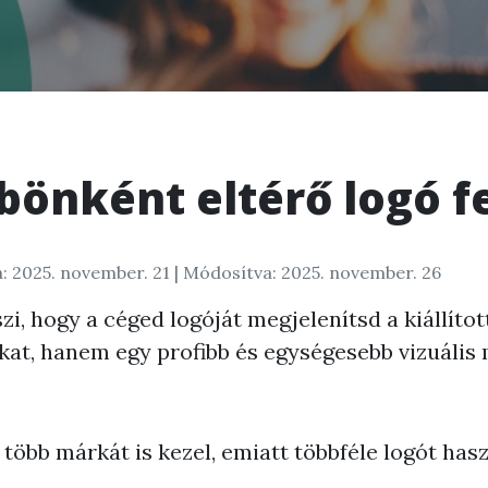
önként eltérő logó fe
: 2025. november. 21
| Módosítva: 2025. november. 26
szi, hogy a céged logóját megjelenítsd a kiállíto
at, hanem egy profibb és egységesebb vizuális 
több márkát is kezel, emiatt többféle logót haszn