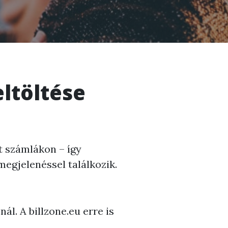
ltöltése
tt számlákon – így
megjelenéssel találkozik.
ál. A billzone.eu erre is