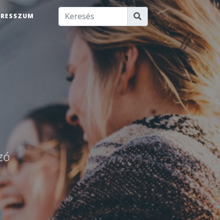
PRESSZUM
u
zó