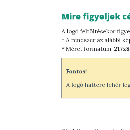
Mire figyeljek c
A logó feltöltésekor figye
* A rendszer az alábbi k
* Méret formátum:
217x8
Fontos!
A logó háttere fehér leg