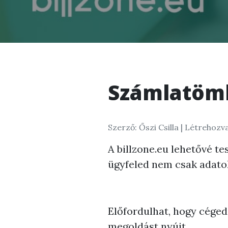
Számlatömb
Szerző: Őszi Csilla |
Létrehozva
A billzone.eu lehetővé te
ügyfeled nem csak adatok
Előfordulhat, hogy céged 
megoldást nyújt.