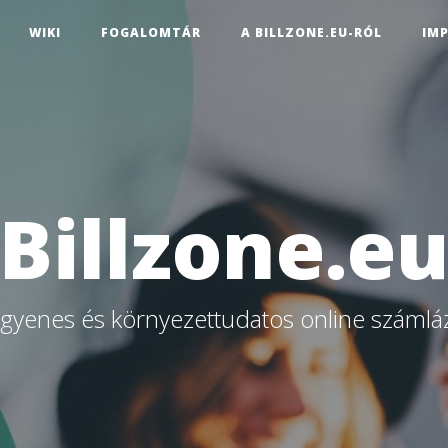
WIKI
FOGALOMTÁR
A BILLZONE.EU-RÓL
IM
Billzone.e
ngyenes és környezettudatos online számlá