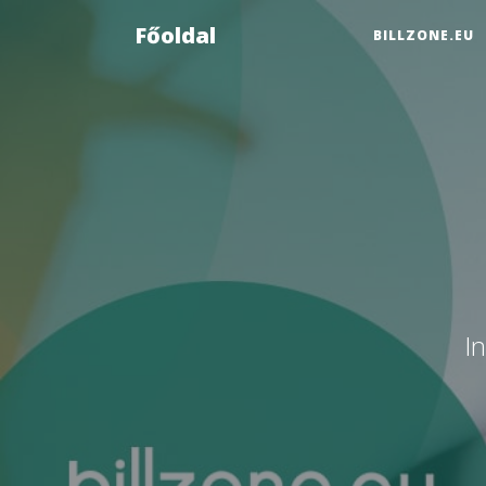
Főoldal
BILLZONE.EU
I