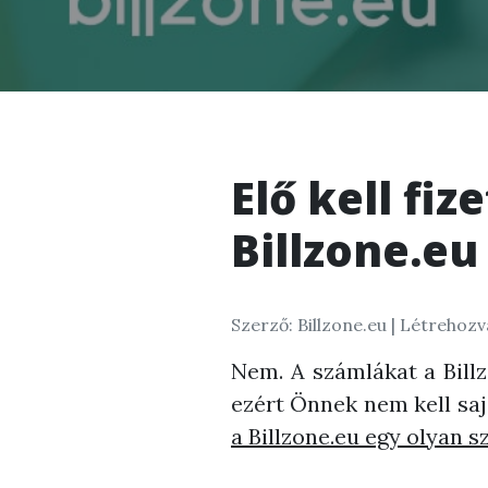
Elő kell fi
Billzone.eu
Szerző: Billzone.eu |
Létrehozva
Nem. A számlákat a Billzo
ezért Önnek nem kell sajá
a Billzone.eu egy olyan s