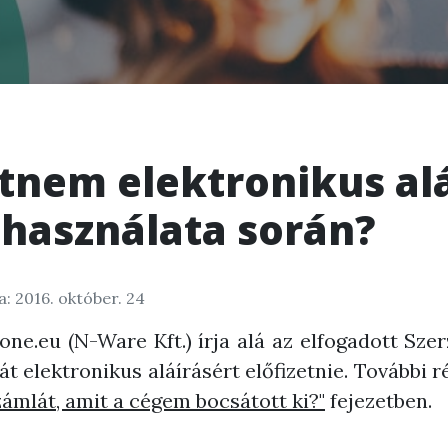
zetnem elektronikus al
 használata során?
: 2016. október. 24
ne.eu (N-Ware Kft.) írja alá az elfogadott Szer
t elektronikus aláírásért előfizetnie. További r
zámlát, amit a cégem bocsátott ki?"
fejezetben.