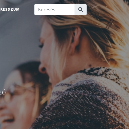
PRESSZUM
u
zó