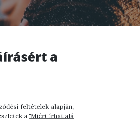
áírásért a
ződési feltételek alapján,
észletek a
"Miért írhat alá