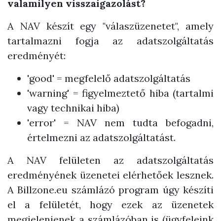
valamilyen visszaigazolást?
A NAV készít egy "válaszüzenetet", amely
tartalmazni fogja az adatszolgáltatás
eredményét:
'good' = megfelelő adatszolgáltatás
'warning' = figyelmeztető hiba (tartalmi
vagy technikai hiba)
'error' = NAV nem tudta befogadni,
értelmezni az adatszolgáltatást.
A NAV felületen az adatszolgáltatás
eredményének üzenetei elérhetőek lesznek.
A Billzone.eu számlázó program úgy készíti
el a felületét, hogy ezek az üzenetek
megjelenjenek a számlázóban is (ügyfeleink