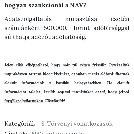
hogyan szankcionál a NAV?
Adatszolgáltatás mulasztása esetén
számlánként 500.000.- forint adóbírsággal
sújthatja adózót adóhatóság.
Jelen cikk elképzelhető, hogy már túl régen frissült. Igyekszünk
naprakészen tartani blogcikkeinket, azonban mégis előfordulhatnak
elavult információk a korábbi bejegyzésekben. Ha elavult
információt találsz, kérjük segítsd munkánkat azzal, hogy jelzed
ügyfélszolgálatunkon
. Köszönjük!
Kategóriák:
8. Törvényi vonatkozások
Címkék:
NAV online számla