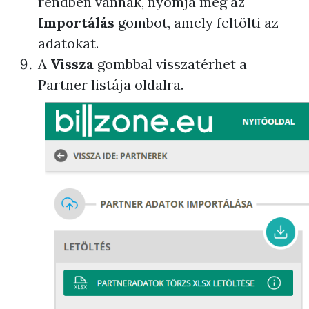
rendben vannak, nyomja meg az
Importálás
gombot, amely feltölti az
adatokat.
A
Vissza
gombbal visszatérhet a
Partner listája oldalra.