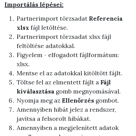
Importálás lépései:
Partnerimport törzsadat
Referencia
xlsx
fájl letöltése.
Partnerimport törzsadat xlsx fájl
feltöltése adatokkal.
Figyelem - elfogadott fájlformátum:
xlsx.
Mentse el az adatokkal kitöltött fájlt.
Töltse fel az elmentett fájlt a
Fájl
kiválasztása
gomb megnyomásával.
Nyomja meg az
Ellenőrzés
gombot.
Amennyiben hibát jelez a rendszer,
javítsa a felsorolt hibákat.
Amennyiben a megjelenített adatok