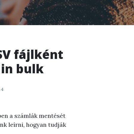
SV fájlként
in bulk
14
yben a számlák mentését
nk leírni, hogyan tudják