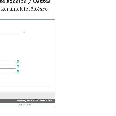
s
e
Excel
be / Összes
erülnek letöltésre.