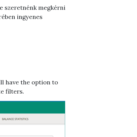
de szeretnénk megkérni
erében ingyenes
ll have the option to
 filters.