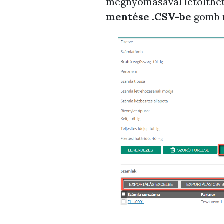
megnyomásával letölthet
mentése .CSV-be
gomb m