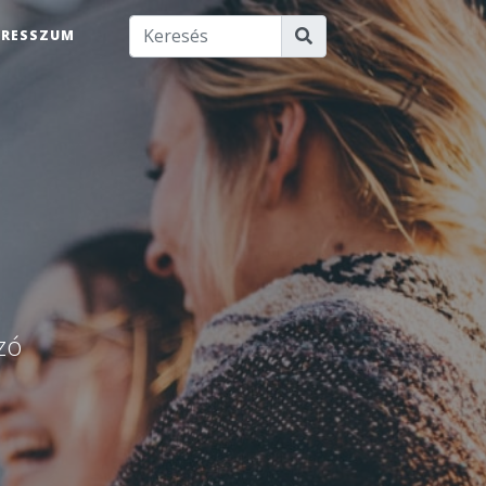
PRESSZUM
u
zó