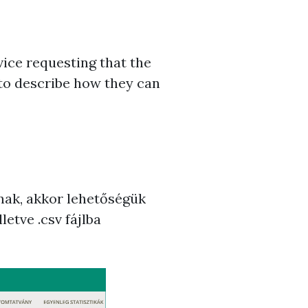
ice requesting that the
t to describe how they can
nak, akkor lehetőségük
lletve .csv fájlba