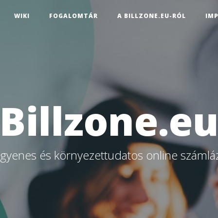
WIKI
FOGALOMTÁR
A BILLZONE.EU-RÓL
IM
Billzone.e
ngyenes és környezettudatos online számlá