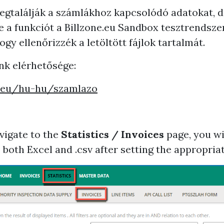
megtalálják a számlákhoz kapcsolódó adatokat, 
le a funkciót a Billzone.eu Sandbox tesztrendsz
ogy ellenőrizzék a letöltött fájlok tartalmát.
nk elérhetősége:
ne.eu/hu-hu/szamlazo
avigate to the
Statistics / Invoices
page, you wi
both Excel and .csv after setting the appropriate