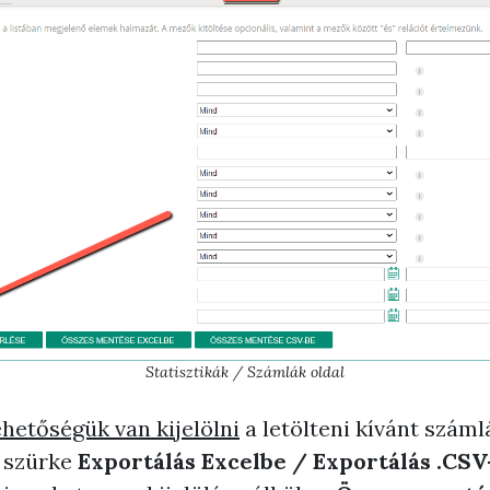
Statisztikák / Számlák oldal
ehetőségük van kijelölni
a letölteni kívánt száml
ó szürke
Exportálás
Excel
be / Exportálás .CSV