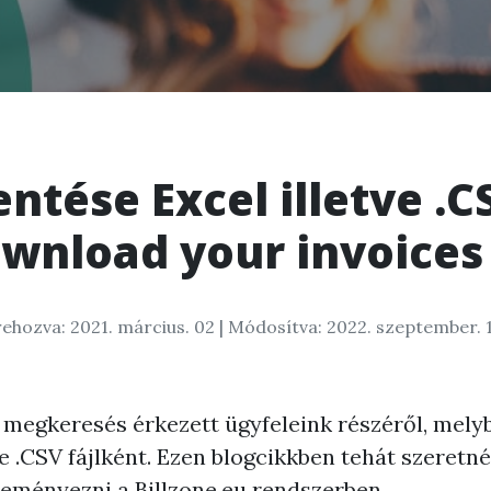
tése Excel illetve .C
wnload your invoices 
ehozva: 2021. március. 02
| Módosítva: 2022. szeptember. 
 megkeresés érkezett ügyfeleink részéről, mel
e .CSV fájlként. Ezen blogcikkben tehát szeretné
eményezni a Billzone.eu rendszerben.