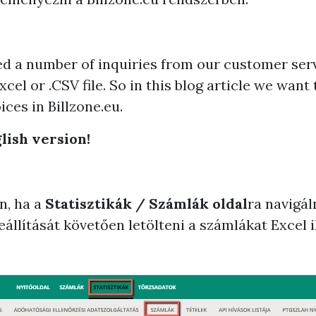
ed a number of inquiries from our customer serv
xcel or .CSV file. So in this blog article we wan
ices in Billzone.eu.
lish version!
n, ha a
Statisztikák / Számlák oldal
ra navigál
eállítását követően letölteni a számlákat
Excel
i