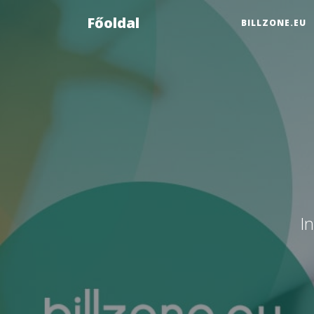
Főoldal
BILLZONE.EU
I