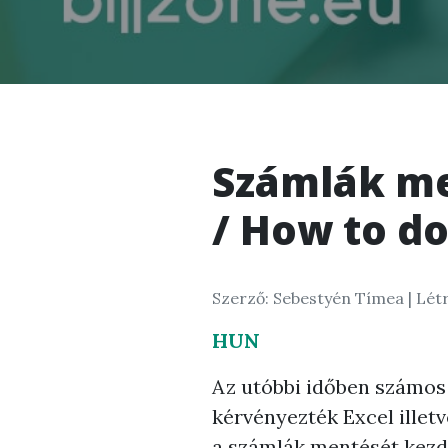
Számlák men
/ How to do
Szerző: Sebestyén Tímea |
Létr
HUN
Az utóbbi időben számos
kérvényezték Excel illetv
a számlák mentését kezd