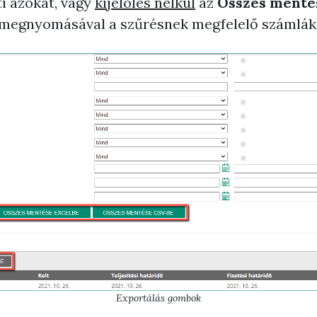
i azokat, vagy
kijelölés nélkül
az
Összes
menté
egnyomásával a szűrésnek megfelelő számlák k
Exportálás gombok