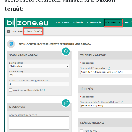
témát
: