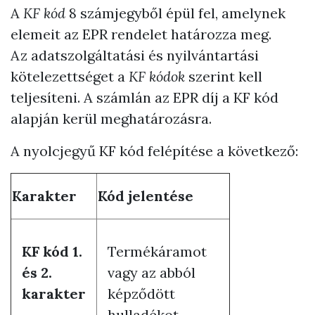
A
KF kód
8 számjegyből épül fel, amelynek
elemeit az EPR rendelet határozza meg.
Az adatszolgáltatási és nyilvántartási
kötelezettséget a
KF kódok
szerint kell
teljesíteni. A számlán az EPR díj a KF kód
alapján kerül meghatározásra.
A nyolcjegyű KF kód felépítése a következő:
Karakter
Kód jelentése
KF kód 1.
Termékáramot
és 2.
vagy az abból
karakter
képződött
hulladékot