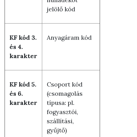
jelölő kód
KF kód 3.
Anyagáram kód
és 4.
karakter
KF kód 5.
Csoport kód
és 6.
(csomagolás
karakter
típusa: pl.
fogyasztói,
szállítási,
gyűjtő)