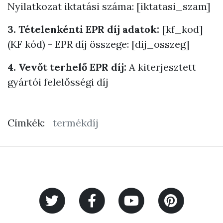
Nyilatkozat iktatási száma: [iktatasi_szam]
3. Tételenkénti EPR díj adatok:
[kf_kod]
(KF kód) - EPR díj összege: [dij_osszeg]
4. Vevőt terhelő EPR díj:
A kiterjesztett
gyártói felelősségi díj
Címkék:
termékdíj