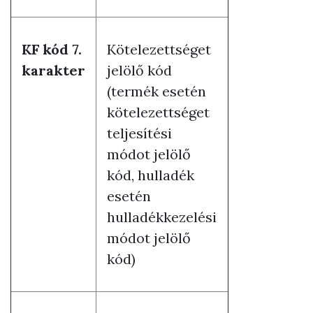
KF kód 7.
Kötelezettséget
karakter
jelölő kód
(termék esetén
kötelezettséget
teljesítési
módot jelölő
kód, hulladék
esetén
hulladékkezelési
módot jelölő
kód)