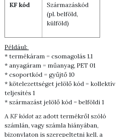
KF kód
Származáskód
(pl. belföld,
külföld)
Például:
* termékáram = csomagolás 1.1
* anyagáram = műanyag, PET 01
* csoportkód = gyűjtő 10
* kötelezettséget jelölő kód = kollektív
teljesítés 1
* származást jelölő kód = belföldi 1
A
KF kódot
az adott termékről szóló
számlán, vagy számla hiányában,
bizonylaton is szerepeltetni kell, a