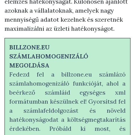
elemzés hatékonyságát. Különösen ajánlott
azoknak a vállalatoknak, amelyek nagy
mennyiségű adatot kezelnek és szeretnék
maximalizálni az üzleti hatékonyságot.
BILLZONE.EU
SZÁMLAHOMOGENIZÁLÓ
MEGOLDÁSA
Fedezd fel a billzone.eu számlázó
számlahomogenizáló funkcióját, ahol a
beérkező számláid egységes xml
formátumban készülnek el! Gyorsítsd fel
a számlafeldolgozást és növeld
hatékonyságodat a költségmegtakarítás
érdekében. Próbáld ki most, és