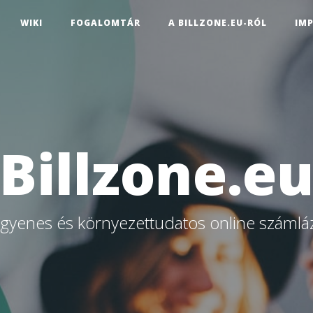
WIKI
FOGALOMTÁR
A BILLZONE.EU-RÓL
IM
Billzone.e
ngyenes és környezettudatos online számlá