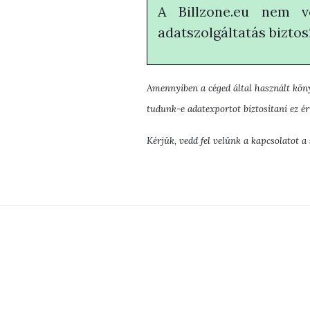
A Billzone.eu nem v
adatszolgáltatás biztos
Amennyiben a céged által használt köny
tudunk-e adatexportot biztosítani ez ér
Kérjük, vedd fel velünk a kapcsolatot a