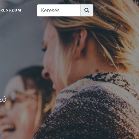
PRESSZUM
u
zó