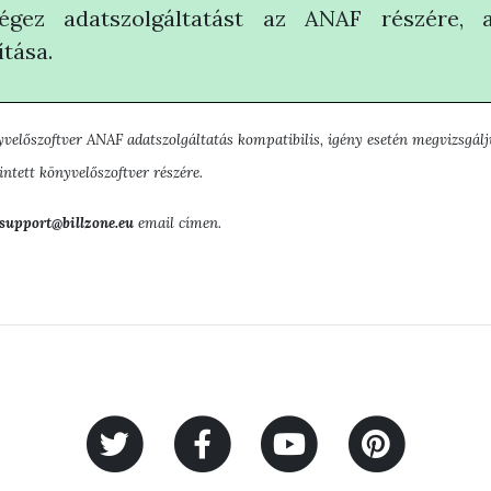
égez adatszolgáltatást az ANAF részére, 
ítása.
velőszoftver ANAF adatszolgáltatás kompatibilis, igény esetén megvizsgálju
intett könyvelőszoftver részére.
support@billzone.eu
email címen.