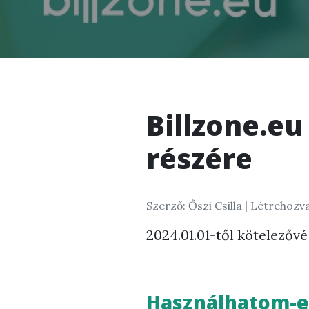
Billzone.e
részére
Szerző: Őszi Csilla |
Létrehozva
2024.01.01-től kötelezőv
Használhatom-e 