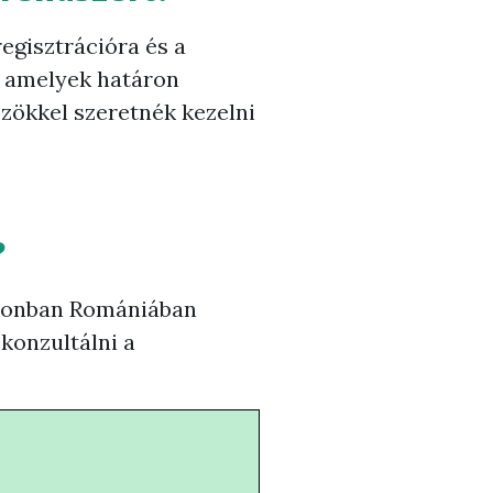
regisztrációra és a
, amelyek határon
özökkel szeretnék kezelni
?
 Azonban Romániában
konzultálni a