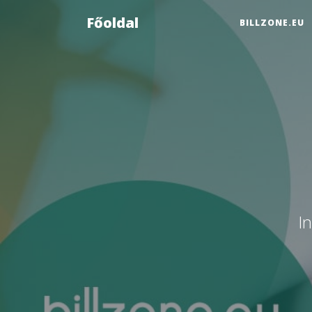
Főoldal
BILLZONE.EU
I