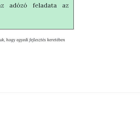
az adózó feladata az
k, hogy egyedi fejlesztés keretében