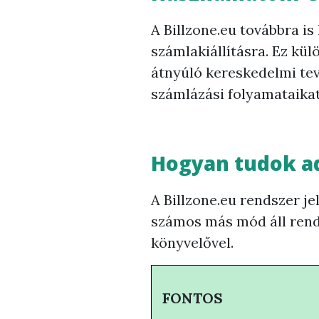
A Billzone.eu továbbra is
számlakiállításra. Ez kü
átnyúló kereskedelmi tev
számlázási folyamataikat
Hogyan tudok ad
A Billzone.eu rendszer j
számos más mód áll rende
könyvelővel.
FONTOS