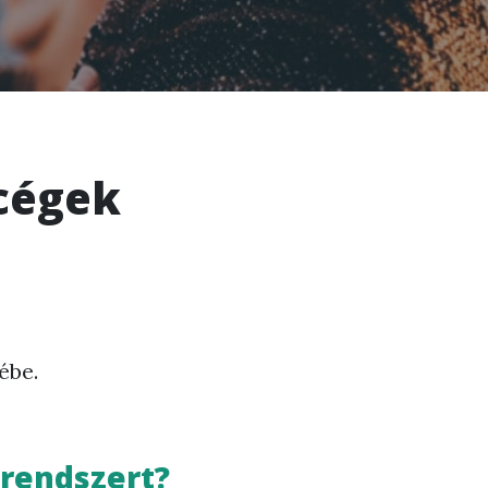
 cégek
ébe.
 rendszert?