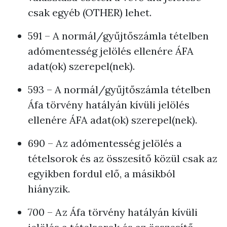
csak egyéb (OTHER) lehet.
591 – A normál/gyűjtőszámla tételben
adómentesség jelölés ellenére ÁFA
adat(ok) szerepel(nek).
593 – A normál/gyűjtőszámla tételben
Áfa törvény hatályán kívüli jelölés
ellenére ÁFA adat(ok) szerepel(nek).
690 – Az adómentesség jelölés a
tételsorok és az összesítő közül csak az
egyikben fordul elő, a másikból
hiányzik.
700 – Az Áfa törvény hatályán kívüli