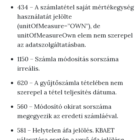
434 – A számlatétel saját mértékegység
használatát jelölte
(unitOfMeasure=”OWN”), de
unitOfMeasureOwn elem nem szerepel
az adatszolgáltatásban.
1150 – Számla módosítás sorszáma
irreális.
620 – A gyűjtőszámla tételében nem
szerepel a tétel teljesítés dátuma.
560 – Módosító okirat sorszáma
megegyezik az eredeti számláéval.
581 – Helytelen áfa jelölés. KBAET
választása esetén a vevő áfa jelölése