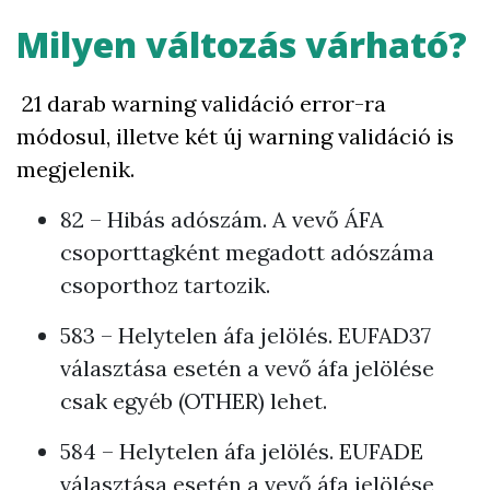
Milyen változás várható?
21 darab warning validáció error-ra
módosul, illetve két új warning validáció is
megjelenik.
82 – Hibás adószám. A vevő ÁFA
csoporttagként megadott adószáma
csoporthoz tartozik.
583 – Helytelen áfa jelölés. EUFAD37
választása esetén a vevő áfa jelölése
csak egyéb (OTHER) lehet.
584 – Helytelen áfa jelölés. EUFADE
választása esetén a vevő áfa jelölése