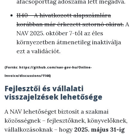
áfacsoporttag adószáma lett megadva.
1140 – A hivatkozott alapszámlára
korábban már érkezett sztornó okirat.
A
NAV 2025. október 7-től az éles
környezetben átmenetileg inaktiválja
ezt a validációt.
(Forrás: https://github.com/nav-gov-hu/Online-
Invoice/discussions/1144)
Fejlesztői és vállalati
visszajelzések lehetősége
A NAV lehetőséget biztosít a szakmai
közösségnek – fejlesztőknek, könyvelőknek,
vállalkozásoknak – hogy
2025. május 31-ig