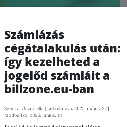
Számlázás
cégátalakulás után:
így kezelheted a
jogelőd számláit a
billzone.eu-ban
Szerző: Őszi Csilla |
Létrehozva: 2025. május. 27
|
Módosítva: 2025. június. 18