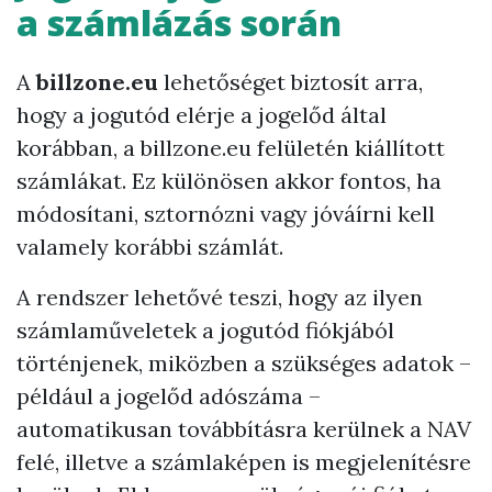
a számlázás során
A
billzone.eu
lehetőséget biztosít arra,
hogy a jogutód elérje a jogelőd által
korábban, a billzone.eu felületén kiállított
számlákat. Ez különösen akkor fontos, ha
módosítani, sztornózni vagy jóváírni kell
valamely korábbi számlát.
A rendszer lehetővé teszi, hogy az ilyen
számlaműveletek a jogutód fiókjából
történjenek, miközben a szükséges adatok –
például a jogelőd adószáma –
automatikusan továbbításra kerülnek a NAV
felé, illetve a számlaképen is megjelenítésre