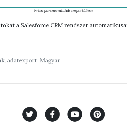
Friss partneradatok importálása
atokat a Salesforce CRM rendszer automatikusan 
kák, adatexport
Magyar