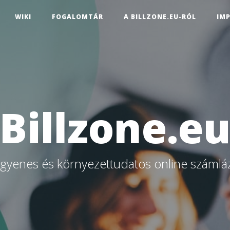
WIKI
FOGALOMTÁR
A BILLZONE.EU-RÓL
IM
Billzone.e
ngyenes és környezettudatos online számlá