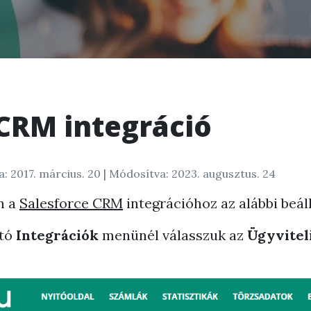
 CRM integráció
: 2017. március. 20
| Módosítva: 2023. augusztus. 24
n a
Salesforce CRM
integrációhoz az alábbi beál
ató
Integrációk
menünél válasszuk az
Ügyvitel