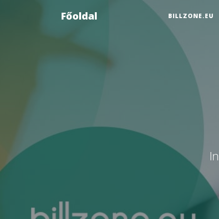
Főoldal
BILLZONE.EU
I