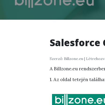
Salesforce
Szerző: Billzone.eu |
Létrehozva
A Billzone.eu rendszerbe
1. Az oldal tetején találh