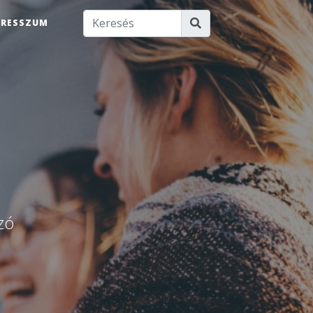
PRESSZUM
u
zó