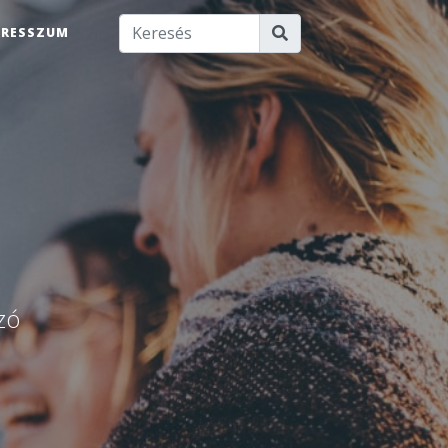
PRESSZUM
u
zó