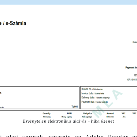
Érvénytelen elektronikus aláírás - hiba üzenet
i okai vannak, ugyanis az Adobe Reader g