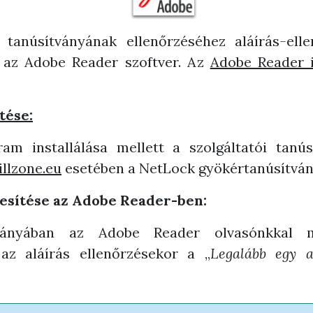
 tanúsítványának ellenőrzéséhez aláírás
-
ell
z az Adobe Reader szoftver. Az
Adobe Reader i
tése:
m installálása mellett a szolgáltatói tanúsí
illzone.eu
esetében a NetLock gyökértanúsítvány
lesítése az Adobe Reader-ben:
hiányában az Adobe Reader olvasónkkal me
z aláírás ellenőrzésekor a „
Legalább egy a