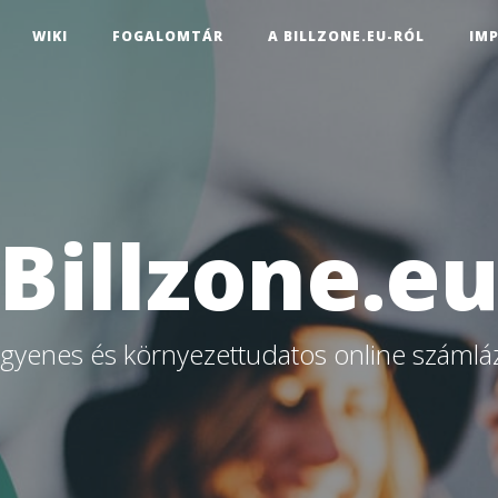
WIKI
FOGALOMTÁR
A BILLZONE.EU-RÓL
IM
Billzone.e
ngyenes és környezettudatos online számlá