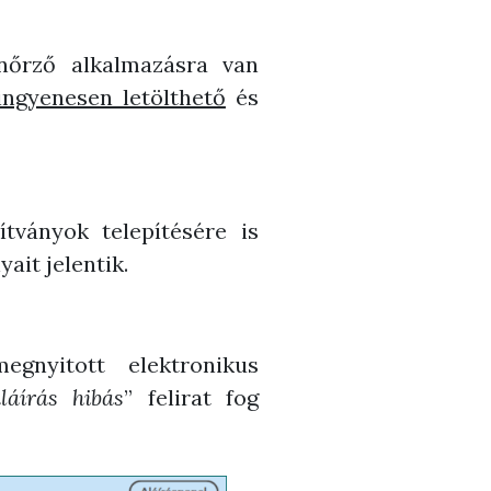
enőrző alkalmazásra van
ngyenesen letölthető
és
tványok telepítésére is
ait jelentik.
gnyitott elektronikus
láírás hibás
” felirat fog