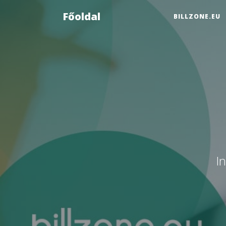
Főoldal
BILLZONE.EU
I