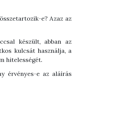
 összetartozik-e? Azaz az
ccsal készült, abban az
itkos kulcsát használja, a
m hitelességét.
ny érvényes-e az aláírás