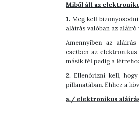
Miből áll az elektronik
1.
Meg kell bizonyosodni 
aláírás valóban az aláíró
Amennyiben az aláírás 
esetben az elektronikus a
másik fél pedig a létreh
2.
Ellenőrizni kell, hogy
pillanatában. Ehhez a kö
a./ elektronikus aláírá