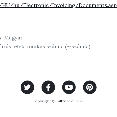
u/HU/hu/Electronic/Invoicing/Documents.asp
s
Magyar
áírás
elektronikus számla (e-számla)
Copyright ©
Billzone.eu
2026