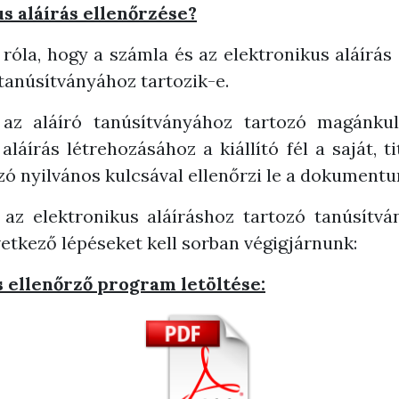
us aláírás ellenőrzése?
róla, hogy a számla és az elektronikus aláírás
 tanúsítványához tartozik-e.
az aláíró tanúsítványához tartozó magánkul
láírás létrehozásához a kiállító fél a saját, t
ozó nyilvános kulcsával ellenőrzi le a dokumentu
 az elektronikus aláíráshoz tartozó tanúsítvá
vetkező lépéseket kell sorban végigjárnunk:
s ellenőrző program letöltése: