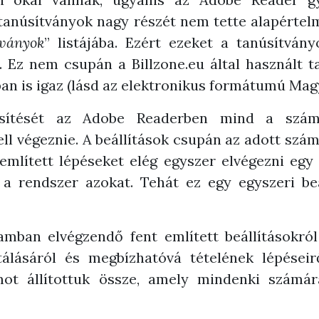
tanúsítványok nagy részét nem tette alapérte
tványok
” listájába. Ezért ezeket a tanúsítvány
. Ez nem csupán a Billzone.eu által használt 
an is igaz (lásd az elektronikus formátumú Mag
lesítését az Adobe Readerben mind a szám
ll végeznie. A beállítások csupán az adott sz
említett lépéseket elég egyszer elvégezni egy
a rendszer azokat. Tehát ez egy egyszeri be
ban elvégzendő fent említett beállításokról 
álásáról és megbízhatóvá tételének lépéseirő
ot állítottuk össze, amely mindenki számá