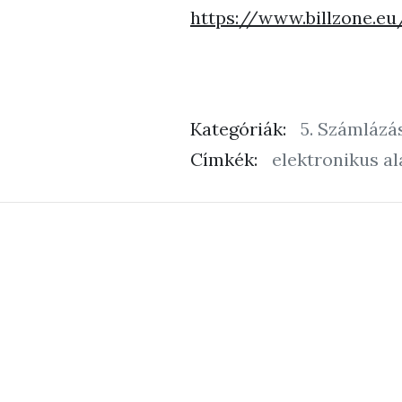
https://www.billzone.e
Kategóriák:
5. Számlázá
Címkék:
elektronikus al