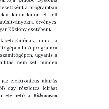
lmezettként a programban
okat külön-külön el kell
tanúsítványokra érvényes,
yar Közlöny esetében).
labefogadónak, mind a
ámítógépen futó programra
 számítógépen, ugyanis a
állítás, nem kell minden
(az elektronikus aláírás
l) egy részletes leírást
ra elérhető a
Billzone.eu