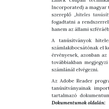
Incorporated) a magyar 
szereplő „
hiteles tanúsí
fogadtatni a rendszerrel
hanem az állami szféráéb
A tanúsítványok hite
számlakibocsátónak el ke
érvényesek, azonban az 
továbbiakban megjegyzi 
számlánál elvégezni.
Az Adobe Reader program
tanúsítványainak import
tartalmazó dokumentum
Dokumentumok oldalán: