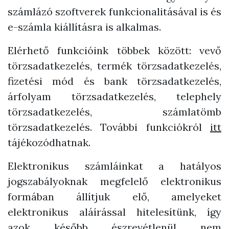
számlázó szoftverek funkcionalitásával is és
e-számla kiállításra is alkalmas.
Elérhető funkcióink többek között: vevő
törzsadatkezelés, termék törzsadatkezelés,
fizetési mód és bank törzsadatkezelés,
árfolyam törzsadatkezelés, telephely
törzsadatkezelés, számlatömb
törzsadatkezelés. További funkciókról
itt
tájékozódhatnak.
Elektronikus számláinkat a hatályos
jogszabályoknak megfelelő elektronikus
formában állítjuk elő, amelyeket
elektronikus aláírással hitelesítünk, így
azok később észrevétlenül nem