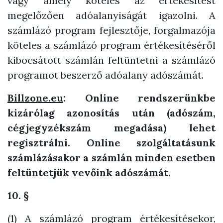
vagy amely köteles az értékesítést
megelőzően adóalanyiságát igazolni. A
számlázó program fejlesztője, forgalmazója
köteles a számlázó program értékesítéséről
kibocsátott számlán feltüntetni a számlázó
programot beszerző adóalany adószámát.
Billzone.eu
: Online rendszerünkbe
kizárólag azonosítás után (adószám,
cégjegyzékszám megadása) lehet
regisztrálni. Online szolgáltatásunk
számlázásakor a számlán minden esetben
feltüntetjük vevőink adószámát.
10. §
(1) A számlázó program értékesítésekor,