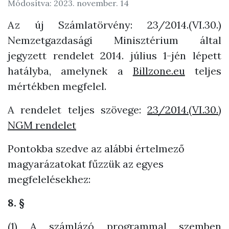
Módosítva: 2023. november. 14
Az új Számlatörvény: 23/2014.(VI.30.)
Nemzetgazdasági Minisztérium által
jegyzett rendelet 2014. július 1-jén lépett
hatályba, amelynek a
Billzone.eu
teljes
mértékben megfelel.
A rendelet teljes szövege:
23/2014.(VI.30.)
NGM rendelet
Pontokba szedve az alábbi értelmező
magyarázatokat fűzzük az egyes
megfelelésekhez:
8. §
(1) A számlázó programmal szemben