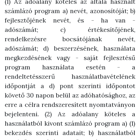
(1) Az adóalany köteles az általa használt
számlázó program a) nevét, azonosítóját; b)
fejlesztőjének nevét, és - ha van -
adószámát; c) értékesítőjének,
rendelkezésre bocsátójának nevét,
adószámát; d) beszerzésének, használata
megkezdésének vagy - saját fejlesztésű
program használata esetén - a
rendeltetésszerű használatbavételének
időpontját a d) pont szerinti időpontot
követő 30 napon belül az adóhatósághoz, az
erre a célra rendszeresített nyomtatványon
bejelenteni. (2) Az adóalany köteles a
használatból kivont számlázó program a) (1)
bekezdés szerinti adatait; b) használatból