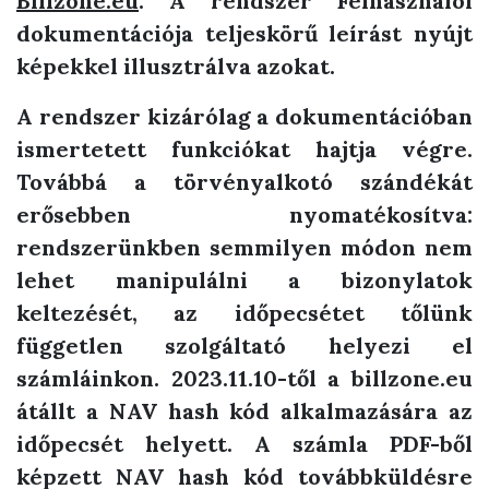
Billzone.eu
: A rendszer Felhasználói
dokumentációja teljeskörű leírást nyújt
képekkel illusztrálva azokat.
A rendszer kizárólag a dokumentációban
ismertetett funkciókat hajtja végre.
Továbbá a törvényalkotó szándékát
erősebben nyomatékosítva:
rendszerünkben semmilyen módon nem
lehet manipulálni a bizonylatok
keltezését, az időpecsétet tőlünk
független szolgáltató helyezi el
számláinkon. 2023.11.10-től a billzone.eu
átállt a NAV hash kód alkalmazására az
időpecsét helyett. A számla PDF-ből
képzett NAV hash kód továbbküldésre