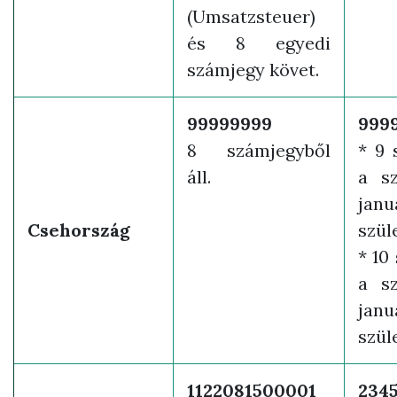
(Umsatzsteuer)
és 8 egyedi
számjegy követ.
99999999
999
8 számjegyből
* 9 
áll.
a sz
janu
Csehország
szüle
* 10
a sz
janu
szüle
1122081500001
234