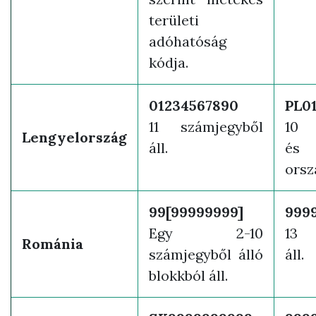
területi
adóhatóság
kódja
.
01234567890
PL0
11 számjegyből
10 
Lengyelország
áll.
és
orsz
99[99999999]
999
Egy 2-10
13 
Románia
számjegyből álló
áll.
blokkból áll.