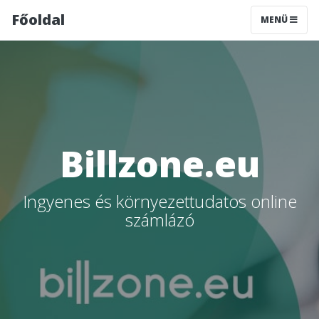
Főoldal
MENÜ
Billzone.eu
Ingyenes és környezettudatos online
számlázó