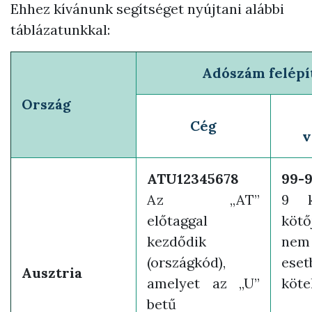
Ehhez kívánunk segítséget nyújtani alábbi
táblázatunkkal:
Adószám felépí
Ország
Cég
v
ATU12345678
99-
Az „AT”
9 k
előtaggal
kötő
kezdődik
ne
(országkód),
eset
Ausztria
amelyet az „U”
köte
betű