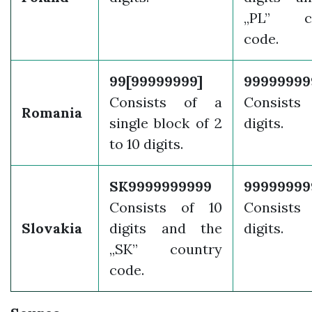
„PL” co
code.
99[99999999]
99999999
Consists of a
Consists
Romania
single block of 2
digits.
to 10 digits.
SK9999999999
99999999
Consists of 10
Consists
Slovakia
digits and the
digits.
„SK” country
code.