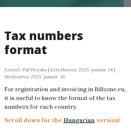
Tax numbers
format
Szerző: Pál Piroska |
Létrehozva: 2025. január. 14
|
Módosítva: 2025. január. 16
For registration and invoicing in Billzone.eu,
it is useful to know the format of the tax
numbers for each country.
Scroll down for the
Hungarian
version!