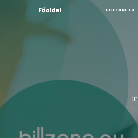
Főoldal
BILLZONE.EU
I