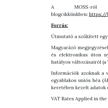
A MOSS-ról bő
blogcikkünkben:
https:/
Forrás:
Útmutató a szűkített egy
Magyarázó megjegyzések a
és elektronikus úton ny
hatályos változásairól (
Információk azoknak a v
egyablakos uniós héa (ÁF
keretében kezelt adatok 
VAT Rates Applied in th