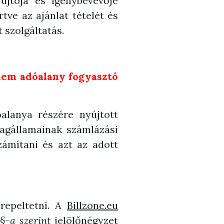
yújtója és igénybevevője
rtve az ajánlat tételét és
 szolgáltatás.
nem adóalany fogyasztó
alanya részére nyújtott
tagállamainak számlázási
zámítani és azt az adott
erepeltetni. A
Billzone.eu
§-a szerint
jelölőnégyzet