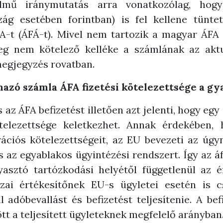
elmű iránymutatás arra vonatkozólag, hogy
zág esetében forintban) is fel kellene tünte
A-t (ÁFÁ-t). Mivel nem tartozik a magyar ÁFA 
leg nem kötelező kelléke a számlának az aktu
egjegyzés rovatban.
mazó számla ÁFA fizetési kötelezettsége a gy
 az ÁFA befizetést illetően azt jelenti, hogy eg
elezettsége keletkezhet. Annak érdekében, 
rációs kötelezettségeit, az EU bevezeti az úg
 az egyablakos ügyintézési rendszert. Így az áf
yasztó tartózkodási helyétől függetlenül az é
hazai értékesítőnek EU-s ügyletei esetén is 
 adóbevallást és befizetést teljesítenie. A be
t a teljesített ügyleteknek megfelelő arányban