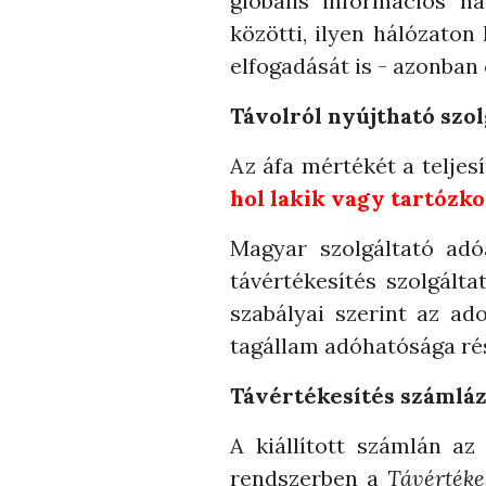
globális információs há
közötti, ilyen hálózaton 
elfogadását is - azonban
Távolról nyújtható szol
Az áfa mértékét a teljes
hol lakik vagy tartózk
Magyar szolgáltató adó
távértékesítés szolgált
szabályai szerint az ad
tagállam adóhatósága rés
Távértékesítés számláz
A kiállított számlán az
rendszerben a
Távértéke