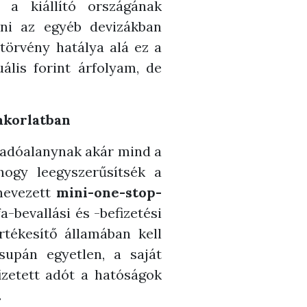
 a kiállító országának
tni az egyéb devizákban
törvény hatálya alá ez a
ális forint árfolyam, de
akorlatban
y adóalanynak akár mind a
hogy leegyszerűsítsék a
ynevezett
mini-one-stop-
a-bevallási és -befizetési
rtékesítő államában kell
csupán egyetlen, a saját
fizetett adót a hatóságok
.