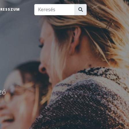
PRESSZUM
u
zó