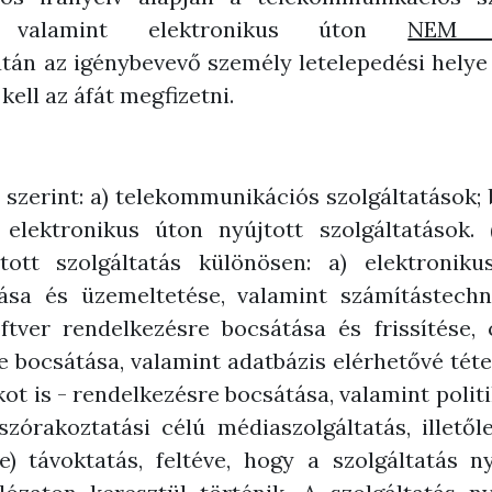
k, valamint elektronikus úton
NEM 
után az igénybevevő személy letelepedési helye 
ell az áfát megfizetni.
 szerint: a) telekommunikációs szolgáltatások; 
) elektronikus úton nyújtott szolgáltatások.
tott szolgáltatás különösen: a) elektroniku
lása és üzemeltetése, valamint számítástech
oftver rendelkezésre bocsátása és frissítése,
bocsátása, valamint adatbázis elérhetővé tétele
ot is - rendelkezésre bocsátása, valamint politik
zórakoztatási célú médiaszolgáltatás, illető
 e) távoktatás, feltéve, hogy a szolgáltatás n