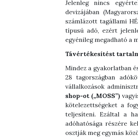
Jelenleg nincs egyért
devizájában (Magyarors
számlázott tagállami HÉ
típusú adó, ezért jelen
egyénileg megadható a m
Távértékesítést tartal
Mindez a gyakorlatban és
28 tagországban adóköt
vállalkozások adminiszt
shop-ot („MOSS”)
vagyis
kötelezettségeket a fog
teljesíteni. Ezáltal a 
adóhatósága részére kell
osztják meg egymás közöt