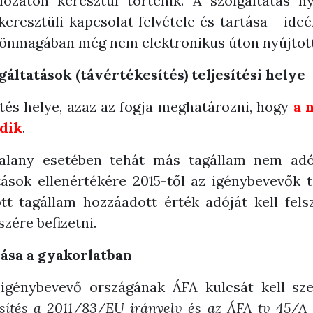
lózaton keresztül történik. A szolgáltatás n
keresztüli kapcsolat felvétele és tartása - ideé
 önmagában még nem elektronikus úton nyújtott
gáltatások (távértékesítés) teljesítési helye
ítés helye, azaz az fogja meghatározni, hogy
a 
odik
.
alany esetében tehát más tagállam nem adó
atások ellenértékére 2015-től az igénybevevők 
ott tagállam hozzáadott érték adóját kell fels
zére befizetni.
ása a gyakorlatban
 igénybevevő országának ÁFA kulcsát kell sz
sítés a 2011/83/EU irányelv és az ÁFA tv 45/A 