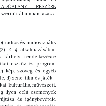
ADÓALANY RÉSZÉRE
szerinti államban, azaz a
b) rádiós és audiovizuális
 (2) E § alkalmazásában
s tárhely rendelkezésre
nikai eszköz és program
 c) kép, szöveg és egyéb
, d) zene, film és játék -
ai, kulturális, művészeti,
leg ilyen célú események
yújtása és igénybevétele