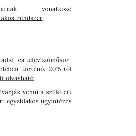
tnak vonatkozó
lakos-rendszer
rádió- és televízióműsor-
etében történő, 2015-től
Itt olvasható
vánják venni a szűkített
ett egyablakos ügyintézés