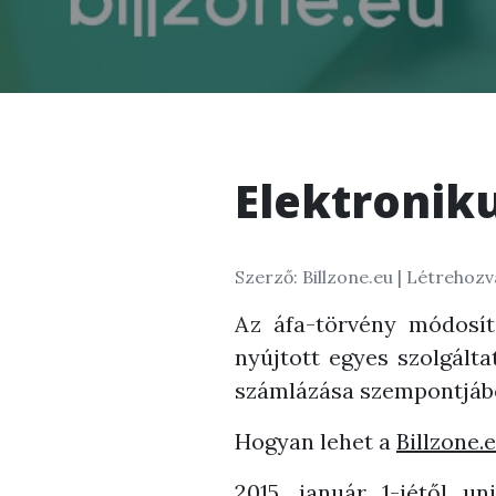
Elektronik
Szerző: Billzone.eu |
Létrehozva
Az áfa-törvény módosít
nyújtott egyes szolgáltat
számlázása szempontjáb
Hogyan lehet a
Billzone.
2015. január 1-jétől u