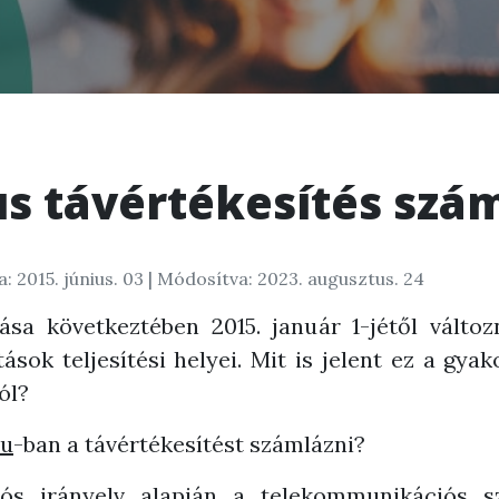
us távértékesítés szá
: 2015. június. 03
| Módosítva: 2023. augusztus. 24
ása következtében 2015. január 1-jétől válto
ások teljesítési helyei. Mit is jelent ez a gya
ól?
eu
-ban a távértékesítést számlázni?
niós irányelv alapján a telekommunikációs sz