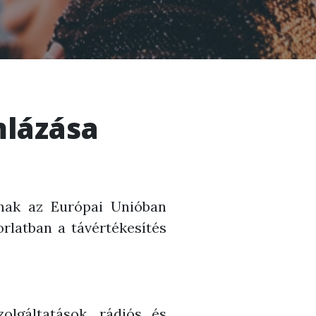
mlázása
znak az Európai Unióban
korlatban a távértékesítés
olgáltatások, rádiós és