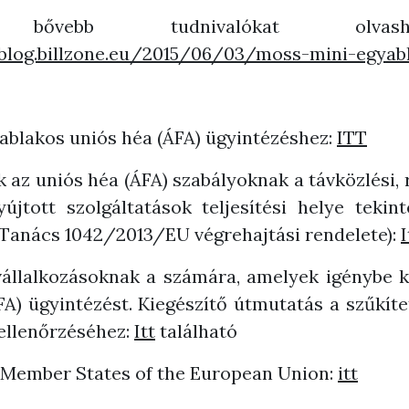
vebb tudnivalókat olvasha
/blog.billzone.eu/2015/06/03/moss-mini-egyab
ablakos uniós héa (ÁFA) ügyintézéshez:
ITT
z uniós héa (ÁFA) szabályoknak a távközlési, 
újtott szolgáltatások teljesítési helye tekint
a Tanács 1042/2013/EU végrehajtási rendelete):
állalkozásoknak a számára, amelyek igénybe kí
A) ügyintézést. Kiegészítő útmutatás a szűkít
ellenőrzéséhez:
Itt
található
e Member States of the European Union:
itt