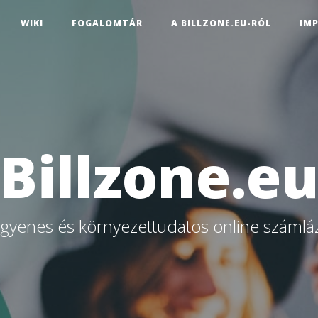
WIKI
FOGALOMTÁR
A BILLZONE.EU-RÓL
IM
Billzone.e
ngyenes és környezettudatos online számlá