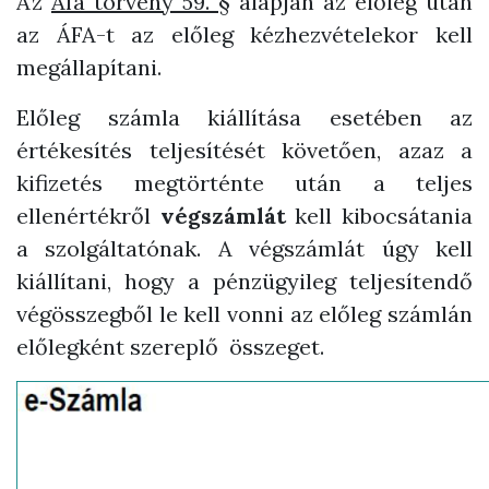
Az
Áfa törvény 59. §
alapján az előleg után
az ÁFA-t az előleg kézhezvételekor kell
megállapítani.
Előleg számla kiállítása esetében az
értékesítés teljesítését követően, azaz a
kifizetés megtörténte után a teljes
ellenértékről
végszámlát
kell kibocsátania
a szolgáltatónak. A végszámlát úgy kell
kiállítani, hogy a pénzügyileg teljesítendő
végösszegből le kell vonni az előleg számlán
előlegként szereplő összeget.